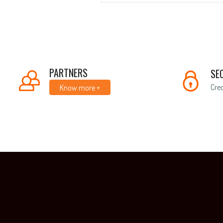
PARTNERS
SE
Cred
Know more +