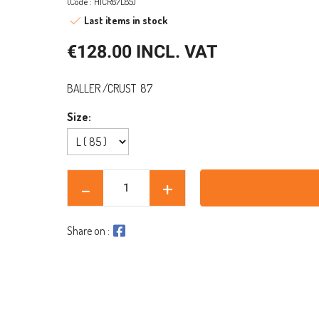
(Code : HICR87L85)
Last items in stock
€128.00 INCL. VAT
BALLER /CRUST 87
Size:
Share on :