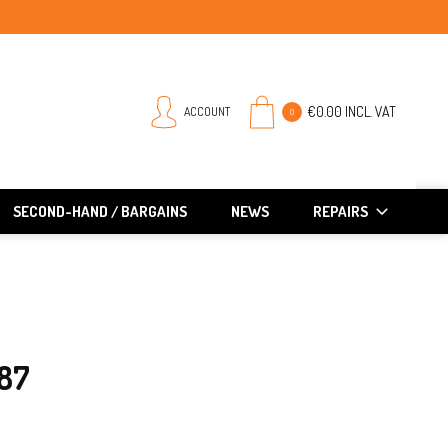
€0.00 INCL. VAT
ACCOUNT
0
SECOND-HAND / BARGAINS
NEWS
REPAIRS
87