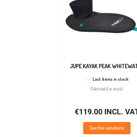
JUPE KAYAK PEAK WHITEWA
Last items in stock
(
1 Article(s)
in stock
)
€119.00 INCL. VA
See the variations