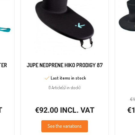
TER
JUPE NEOPRENE HIKO PRODIGY 87
Last items in stock
(
1 Article(s)
in stock
)
€1
T
€92.00 INCL. VAT
€1
See the variations