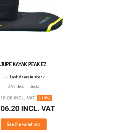
JUPE KAYAK PEAK EZ
Last items in stock
(
1 Article(s)
in stock
)
18.00 INCL. VAT
(-10%)
06.20 INCL. VAT
See the variations