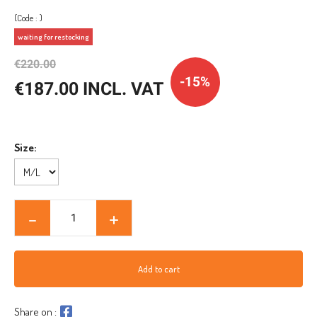
(Code : )
waiting for restocking
€220.00
-15%
€187.00 INCL. VAT
Size:
Add to cart
Share on :