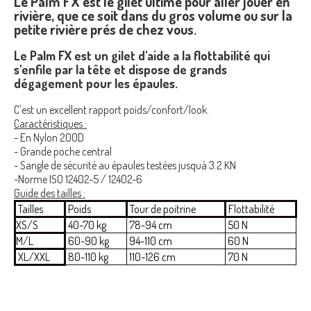
Le Palm FX est le gilet ultime pour aller jouer en
rivière, que ce soit dans du gros volume ou sur la
petite rivière prés de chez vous.
Le Palm FX est un gilet d'aide a la flottabilité qui
s'enfile par la tête et dispose de grands
dégagement pour les épaules.
C'est un excellent rapport poids/confort/look.
Caractéristiques :
- En Nylon 200D
- Grande poche central
- Sangle de sécurité au épaules testées jusquà 3.2 KN
-Norme ISO 12402-5 / 12402-6
Guide des tailles :
Tailles
Poids
Tour de poitrine
Flottabilité
XS/S
40-70 kg
78-94 cm
50 N
M/L
60-90 kg
94-110 cm
60 N
XL/XXL
80-110 kg
110-126 cm
70 N