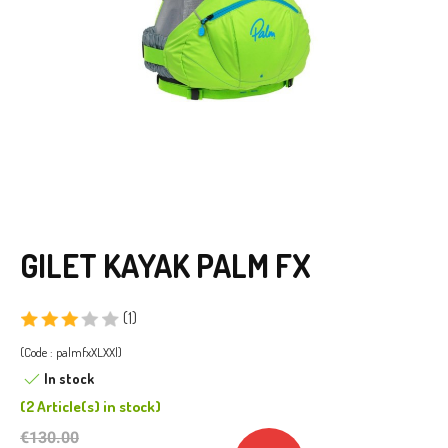
GILET KAYAK PALM FX
(1)
(Code : palmfxXLXXl)
In stock
(
2 Article(s)
in stock
)
€130.00