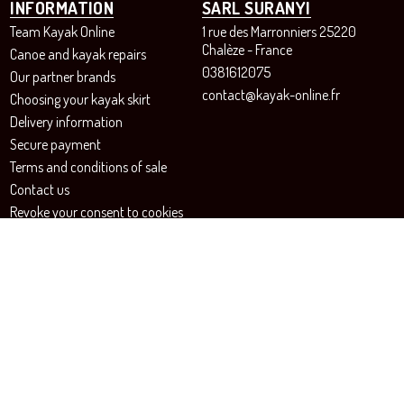
INFORMATION
SARL SURANYI
Team Kayak Online
1 rue des Marronniers 25220
Chalèze - France
Canoe and kayak repairs
0381612075
Our partner brands
contact@kayak-online.fr
Choosing your kayak skirt
Delivery information
Secure payment
Terms and conditions of sale
Contact us
Revoke your consent to cookies
FOLLOW US!
Instagram
Facebook
Online shop for canoe and kayak enthusiasts - SARL SURANYI© All rights reserved