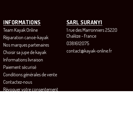
INFORMATIONS
SARL SURANYI
Team Kayak Online
1 rue des Marronniers 25220
Chalèze - France
Réparation canoë-kayak
0381612075
Nos marques partenaires
contact@kayak-online.fr
Choisir sa jupe de kayak
Informations livraison
Paiement sécurisé
Conditions générales de vente
Contactez-nous
Révoquer votre consentement
aux cookies
SUIVEZ-NOUS!
Instagram
Facebook