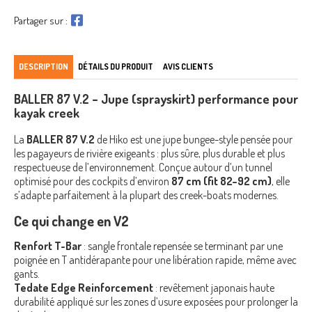
Partager sur :
DESCRIPTION
DÉTAILS DU PRODUIT
AVIS CLIENTS
BALLER 87 V.2 – Jupe (sprayskirt) performance pour
kayak creek
La
BALLER 87 V.2
de Hiko est une jupe bungee-style pensée pour
les pagayeurs de rivière exigeants : plus sûre, plus durable et plus
respectueuse de l’environnement. Conçue autour d’un tunnel
optimisé pour des cockpits d’environ
87 cm (fit 82–92 cm)
, elle
s’adapte parfaitement à la plupart des creek-boats modernes.
Ce qui change en V2
Renfort T-Bar
: sangle frontale repensée se terminant par une
poignée en T antidérapante pour une libération rapide, même avec
gants.
Tedate Edge Reinforcement
: revêtement japonais haute
durabilité appliqué sur les zones d’usure exposées pour prolonger la