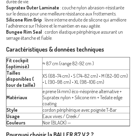
durée de vie.
Supratex Outer Laminate
: couche nylon abrasion-résistante
sur le dessus pour une meilleure résistance aux frottements.
Silicone Rim Grip
: lèvre interne enduite de silicone qui améliore
l’adhérence sur l’hiloire et le maintien en eau agitée.
Bungee Rim Seal
: cordon élastique périphérique assurant un
serrage étanche et fiable.
Caractéristiques & données techniques
Fit cockpit
≈ 87 cm (range 82–92 cm )
(optimisé)
Tailles
XS (68–74 cm) • S (74–82 cm) • M (82–90 cm)
disponibles (
• L (90–98 cm) • XL (98–106 cm)
tour de taille)
e.prene (4 mm) éco-néoprène alternative +
Matériaux
Supratex nylon + Silicone rim + Tedate edge
coating
Style
cordon périphérique avec poignée T-Bar
Usage
Eaux vives / Creek /
Couleurs
Noir (BLACK) —
Pourquoi choisir la BALLER 87 V.2 ?