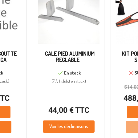
GOUTTE
CALE PIED ALUMINIUM
KIT PO
ACA
REGLABLE
S
ck
En stock
S
stock
)
(
7 Article(s)
en stock
)
514,0
TTC
488
44,00 € TTC
Voir les déclinaisons