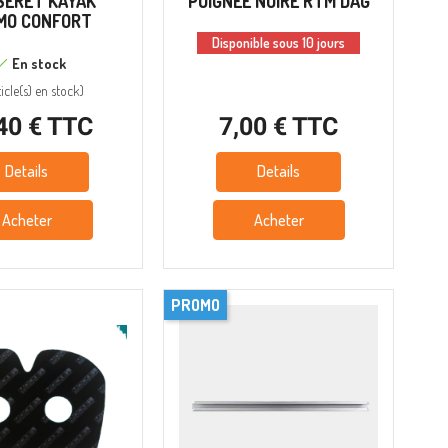
SERET KAYAK
POIGNEE NOIRE RTM DAG
MO CONFORT
Disponible sous 10 jours
En stock
icle(s)
en stock
)
40 € TTC
7,00 € TTC
Details
Details
Acheter
Acheter
PROMO