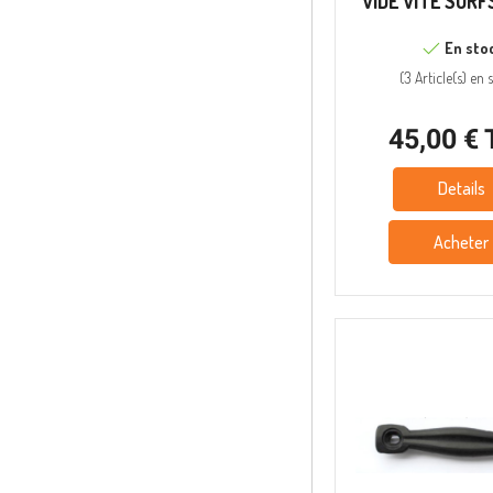
VIDE VITE SURF
En sto
(
3 Article(s)
en s
45,00 €
Details
Acheter