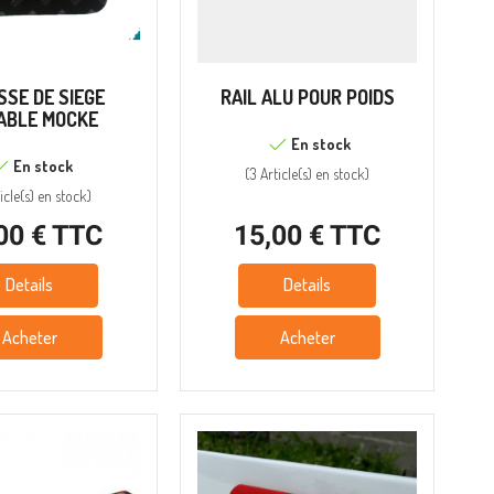
SSE DE SIEGE
RAIL ALU POUR POIDS
ABLE MOCKE
En stock
En stock
(
3 Article(s)
en stock
)
icle(s)
en stock
)
00 € TTC
15,00 € TTC
Details
Details
Acheter
Acheter