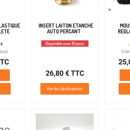
PLASTIQUE
INSERT LAITON ETANCHE
MOU
LETE
AUTO PERCANT
REGL
Disponible sous 10 jours
ck
tock
)
(
3 Art
TTC
25,
26,80 € TTC
Voir les déclinaisons