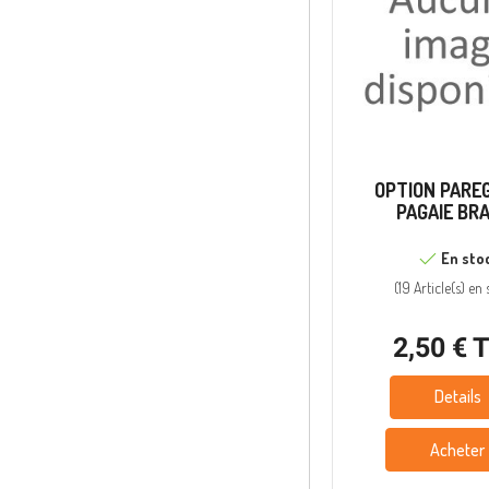
OPTION PARE
PAGAIE BR
En sto
(
19 Article(s)
en 
2,50 € 
Details
Acheter