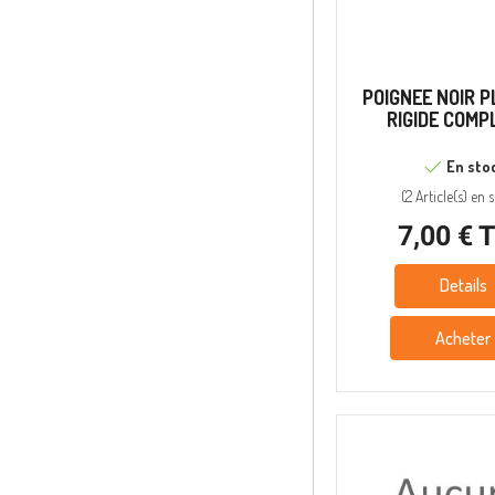
POIGNEE NOIR 
RIGIDE COMP
En sto
(
2 Article(s)
en s
7,00 € 
Details
Acheter