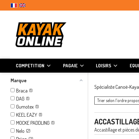
COMPETITION
PAGAIE
LOISIRS
EQU
Marque
Spécialiste Canoë-Kay
Braca
(1)
DAG
(1)
Trier selon l'ordre propos
Gumotex
(1)
KEEL EAZY
(1)
ACCASTILLAGE
MOCKE PADDLING
(1)
Accastillage et pièces d
Nelo
(2)
Prijon
(3)