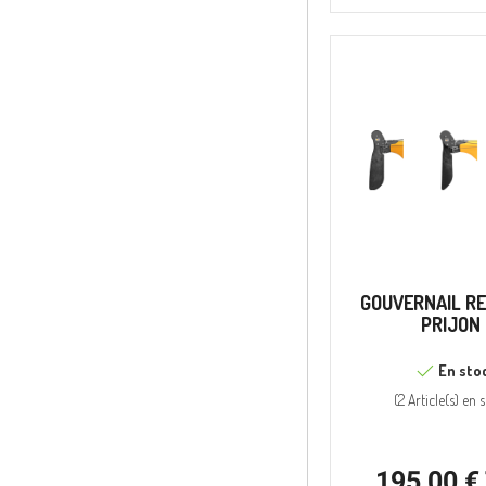
GOUVERNAIL R
PRIJON
En sto
(
2 Article(s)
en s
195,00 €