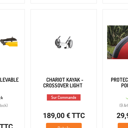
ELEVABLE
CHARIOT KAYAK -
PROTEC
CROSSOVER LIGHT
PO
Sur Commande
ck
tock
)
(
9 Art
189,00 € TTC
29,
 TTC