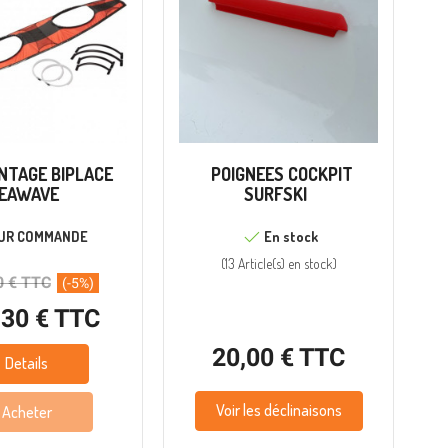
NTAGE BIPLACE
POIGNEES COCKPIT
EAWAVE
SURFSKI
UR COMMANDE
En stock
(
13 Article(s)
en stock
)
0 € TTC
(-5%)
,30 € TTC
20,00 € TTC
Details
Voir les déclinaisons
Acheter