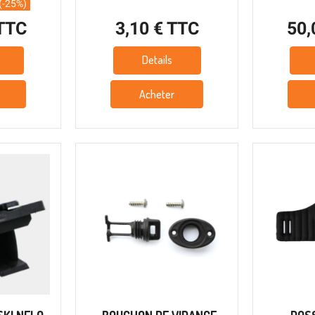
(-25%)
 TTC
3,10 € TTC
50,
Details
Acheter