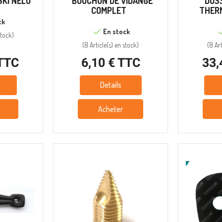
SKI NELO
BOUCHON DE VIDANGE
DOS
COMPLET
THER
ck
En stock
tock
)
(
8 Article(s)
en stock
)
(
8 Art
 TTC
6,10 € TTC
33,
Details
Acheter