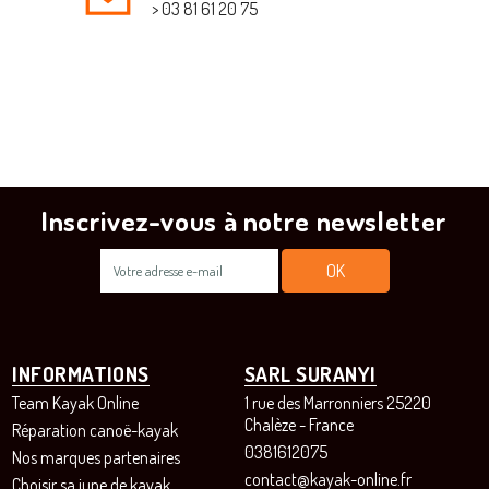
> 03 81 61 20 75
Inscrivez-vous à notre newsletter
INFORMATIONS
SARL SURANYI
Team Kayak Online
1 rue des Marronniers 25220
Chalèze - France
Réparation canoë-kayak
0381612075
Nos marques partenaires
contact@kayak-online.fr
Choisir sa jupe de kayak