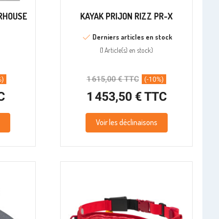
RHOUSE
KAYAK PRIJON RIZZ PR-X
Derniers articles en stock
(
1 Article(s)
en stock
)
1 615,00 € TTC
%)
(-10%)
C
1 453,50 € TTC
Voir les déclinaisons