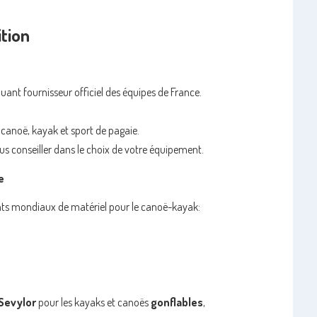
ition
nt fournisseur officiel des équipes de France.
e canoë, kayak et sport de pagaie.
s conseiller dans le choix de votre équipement.
e
uants mondiaux de matériel pour le canoë-kayak:
Sevylor
pour les kayaks et canoës
gonflables
,