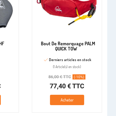
HF
Bout De Remorquage PALM
QUICK TOW
Derniers articles en stock
(
1 Article(s)
en stock
)
86,00 € TTC
(-10%)
C
77,40 € TTC
Acheter