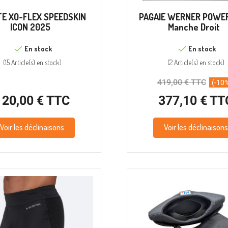
E XO-FLEX SPEEDSKIN
PAGAIE WERNER POWE
ICON 2025
Manche Droit
En stock
En stock
(
15 Article(s)
en stock
)
(
2 Article(s)
en stock
)
419,00 € TTC
(-10
120,00 € TTC
377,10 € TT
Voir les déclinaisons
Voir les déclinaisons