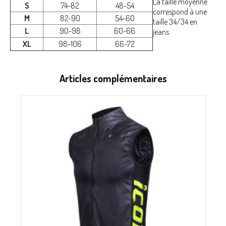
La taille moyenne
S
74-82
48-54
correspond à une
M
82-90
54-60
taille 34/34 en
L
90-98
60-66
jeans.
XL
98-106
66-72
Articles complémentaires