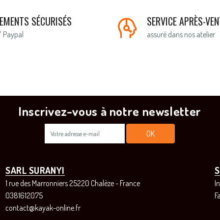
IEMENTS SÉCURISÉS
SERVICE APRÈS-VEN
/ Paypal
assuré dans nos atelier
Inscrivez-vous à notre newsletter
SARL SURANYI
S
1 rue des Marronniers 25220 Chalèze - France
I
0381612075
F
contact@kayak-online.fr