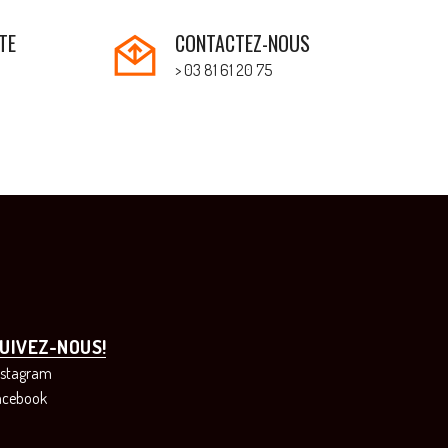
TE
CONTACTEZ-NOUS
> 03 81 61 20 75
UIVEZ-NOUS!
nstagram
acebook