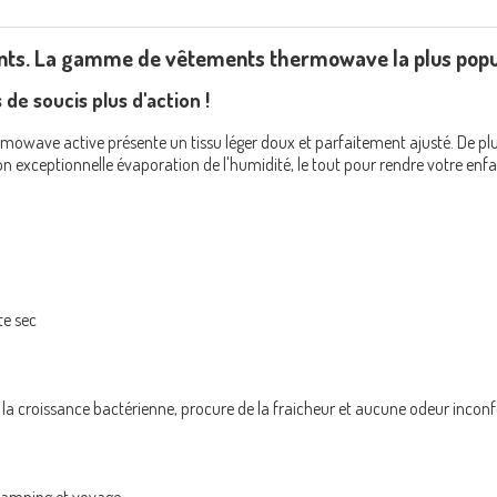
ts. La gamme de vêtements thermowave la plus popula
de soucis plus d'action !
thermowave active présente un tissu léger doux et parfaitement ajusté. De 
on exceptionnelle évaporation de l'humidité, le tout pour rendre votre enf
te sec
 la croissance bactérienne, procure de la fraicheur et aucune odeur inconf
, camping et voyage.