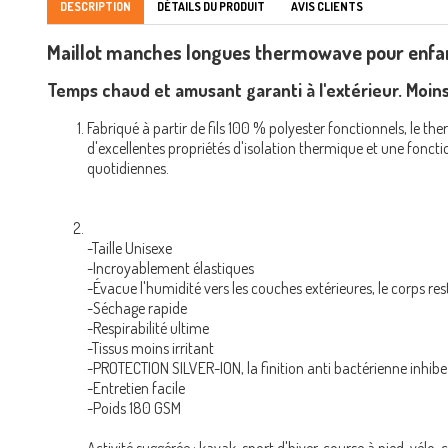
DESCRIPTION
DÉTAILS DU PRODUIT
AVIS CLIENTS
Maillot manches longues thermowave pour enfan
Temps chaud et amusant garanti à l'extérieur. Moins 
Fabriqué à partir de fils 100 % polyester fonctionnels, le 
d'excellentes propriétés d'isolation thermique et une foncti
quotidiennes.
-Taille Unisexe
-Incroyablement élastiques
-Évacue l'humidité vers les couches extérieures, le corps res
-Séchage rapide
-Respirabilité ultime
-Tissus moins irritant
-PROTECTION SILVER-ION, la finition anti bactérienne inhibe
-Entretien facile
-Poids 180 GSM
Activité suggérée : kayak, sport d'hiver, course à pied, vélo