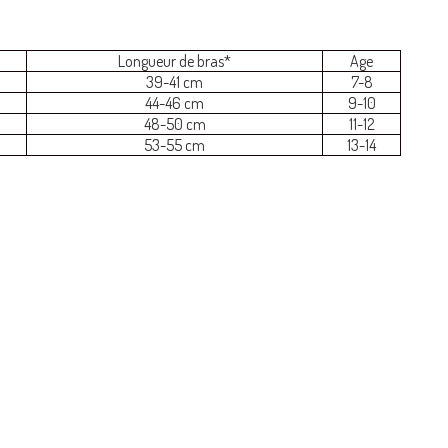
Longueur de bras*
Age
39-41 cm
7-8
44-46 cm
9-10
48-50 cm
11-12
53-55 cm
13-14