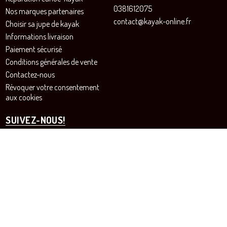
0381612075
Nos marques partenaires
contact@kayak-online.fr
Choisir sa jupe de kayak
Informations livraison
Paiement sécurisé
Conditions générales de vente
Contactez-nous
Révoquer votre consentement
aux cookies
SUIVEZ-NOUS!
Instagram
Facebook
Site de vente en ligne pour les passionnés de canoë et de kayak - SARL SURANYI© Tous droits
réservés
Agence Prestashop BWA