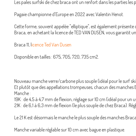
Les pales surfski de chez braca ont un renfort dans les parties les p
Pagaie championne d'Europe en 2022 avec Valentin Henot.
Cette forme, souvent appelée "elliptique", est également présent
Braca, en achetant la licence de TED VAN DUSEN, vous garantit un
Braca 11, l
icence Ted Van Dusen
Disponible en tailles : 675, 705, 720, 735 cm2.
Nouveau manche verre/carbone plus souple (idéal pour le surf ski) d
Et plutôt que des appellations trompeuses, chacun des manches Brac
Manche :
19K : de 4,5 à 4,7 mm de flexion, réglage sur 10 cm (idéal pour un
21K : de 6,1 à 6,3 mm de flexion (le plus souple de chez Braca). R
Le 21 K est désormais le manche le plus souple des manches Braca,
Manche variable réglable sur 10 cm avec bague en plastique.