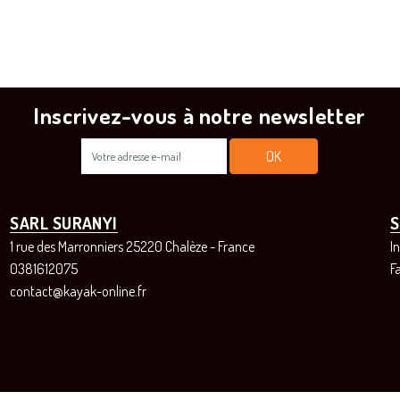
Inscrivez-vous à notre newsletter
SARL SURANYI
S
1 rue des Marronniers 25220 Chalèze - France
I
0381612075
F
contact@kayak-online.fr