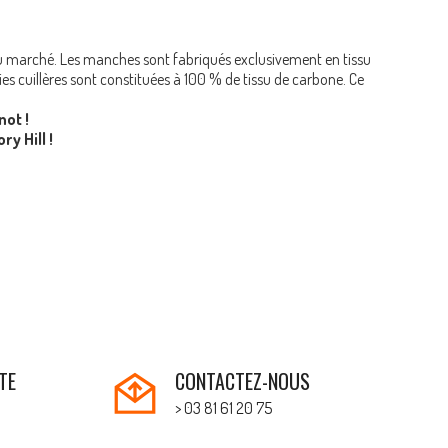
du marché. Les manches sont fabriqués exclusivement en tissu
ies cuillères sont constituées à 100 % de tissu de carbone. Ce
ot !
y Hill !
TE
CONTACTEZ-NOUS
> 03 81 61 20 75