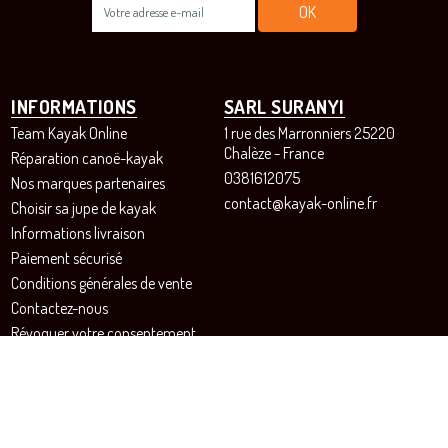
INFORMATIONS
SARL SURANYI
Team Kayak Online
1 rue des Marronniers 25220
Chalèze - France
Réparation canoë-kayak
0381612075
Nos marques partenaires
contact@kayak-online.fr
Choisir sa jupe de kayak
Informations livraison
Paiement sécurisé
Conditions générales de vente
Contactez-nous
Révoquer votre consentement
aux cookies
SUIVEZ-NOUS!
Instagram