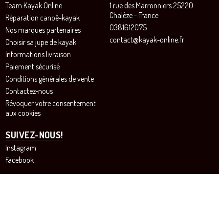
Team Kayak Online
1 rue des Marronniers 25220
Chalèze - France
Réparation canoë-kayak
0381612075
Nos marques partenaires
contact@kayak-online.fr
Choisir sa jupe de kayak
Informations livraison
Paiement sécurisé
Conditions générales de vente
Contactez-nous
Révoquer votre consentement
aux cookies
SUIVEZ-NOUS!
Instagram
Facebook
Site de vente en ligne pour les passionnés de canoë et de kayak - SARL SURANYI© Tous droits
réservés