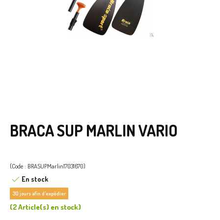
BRACA SUP MARLIN VARIO
(Code : BRASUPMarlin17031670)
En stock
30 jours afin d'expédier
(
2 Article(s)
en stock
)