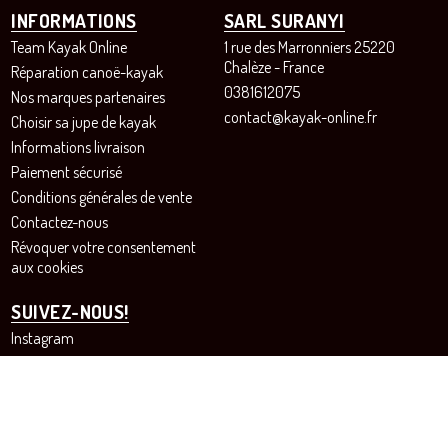
INFORMATIONS
SARL SURANYI
Team Kayak Online
1 rue des Marronniers 25220
Chalèze - France
Réparation canoë-kayak
0381612075
Nos marques partenaires
contact@kayak-online.fr
Choisir sa jupe de kayak
Informations livraison
Paiement sécurisé
Conditions générales de vente
Contactez-nous
Révoquer votre consentement
aux cookies
SUIVEZ-NOUS!
Instagram
Facebook
Site de vente en ligne pour les passionnés de canoë et de kayak - SARL SURANYI© Tous droits