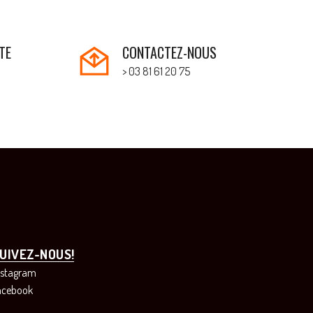
TE
CONTACTEZ-NOUS
> 03 81 61 20 75
UIVEZ-NOUS!
nstagram
acebook