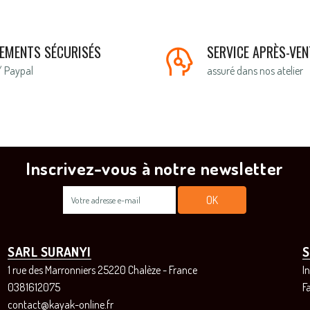
IEMENTS SÉCURISÉS
SERVICE APRÈS-VEN
/ Paypal
assuré dans nos atelier
Inscrivez-vous à notre newsletter
SARL SURANYI
S
1 rue des Marronniers 25220 Chalèze - France
I
0381612075
F
contact@kayak-online.fr