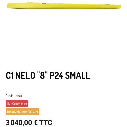
C1 NELO "8" P24 SMALL
(Code : c18s)
Sur Commande
Disponible sous 45 jours
3 040,00 € TTC