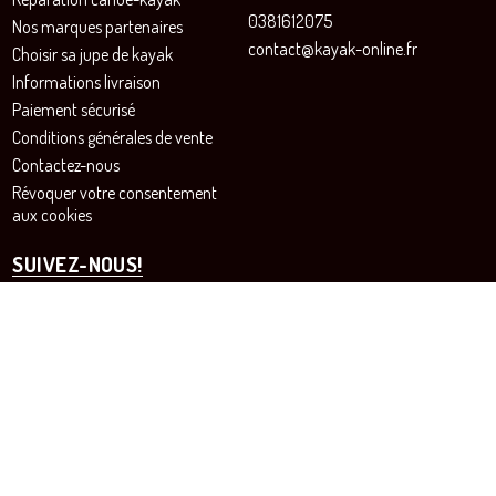
0381612075
Nos marques partenaires
contact@kayak-online.fr
Choisir sa jupe de kayak
Informations livraison
Paiement sécurisé
Conditions générales de vente
Contactez-nous
Révoquer votre consentement
aux cookies
SUIVEZ-NOUS!
Instagram
Facebook
Site de vente en ligne pour les passionnés de canoë et de kayak - SARL SURANYI© Tous droits
réservés
Agence Prestashop BWA