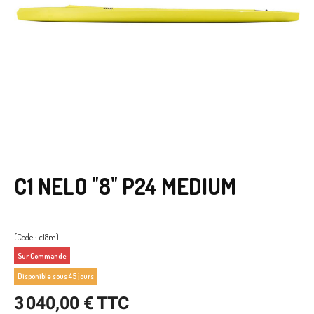
C1 NELO "8" P24 MEDIUM
(Code : c18m)
Sur Commande
Disponible sous 45 jours
3 040,00 € TTC