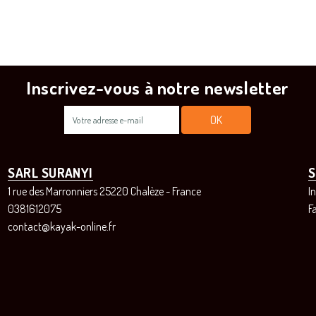
Inscrivez-vous à notre newsletter
SARL SURANYI
S
1 rue des Marronniers 25220 Chalèze - France
I
0381612075
F
contact@kayak-online.fr