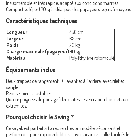
Insubmersible et très rapide, adapté aux conditions marines
Compact et léger (20 kg), idéal pour les pagayeurs légers à moyens
Caractéristiques techniques
Longueur
450 cm
Largeur
62 cm
Poids
20 kg
Charge maximale (pagayeur)
90 kg
Matériau
Polyéthylène rotomoulé
Équipements inclus
Deux trappes de rangement : à l’avant et à l’arrière, avec filet et
sangle
Repose-pieds ajustables
Quatre poignées de portage (deux latérales en caoutchouc et aux
extrémités)
Pourquoi choisir le Swing ?
Ce kayak est parfait si tu recherches un modèle sécurisant et
performant, pour explorer le littoral avec aisance. Il allie facilité de