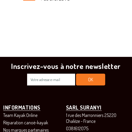
Inscrivez-vous à notre newsletter
INFORMATIONS
SARL SURANYI
Team Kayak Online
1 rue des Marronniers 25220
Chalèze - France
Réparation canoë-kayak
0381612075
Nos marques partenaires