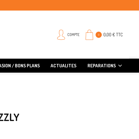
0,00 € TTC
COMPTE
0
SION / BONS PLANS
ACTUALITES
REPARATIONS
IZZLY