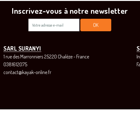
Inscrivez-vous à notre newsletter
SARL SURANYI
S
1 rue des Marronniers 25220 Chalèze - France
I
0381612075
F
contact@kayak-online.fr