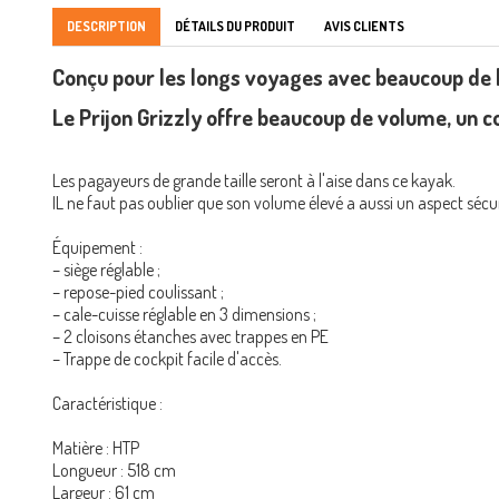
DESCRIPTION
DÉTAILS DU PRODUIT
AVIS CLIENTS
Conçu pour les longs voyages avec beaucoup de ba
Le Prijon Grizzly offre beaucoup de volume, un 
Les pagayeurs de grande taille seront à l'aise dans ce kayak.
IL ne faut pas oublier que son volume élevé a aussi un aspect sécu
Équipement :
– siège réglable ;
– repose-pied coulissant ;
– cale-cuisse réglable en 3 dimensions ;
– 2 cloisons étanches avec trappes en PE
– Trappe de cockpit facile d'accès.
Caractéristique :
Matière : HTP
Longueur : 518 cm
Largeur : 61 cm