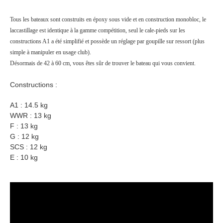
Tous les bateaux sont construits en époxy sous vide et en construction monobloc, le
laccastillage est identique à la gamme compétition, seul le cale-pieds sur les
constructions A1 a été simplifié et possède un réglage par goupille sur ressort (plus
simple à manipuler en usage club).
Désormais de 42 à 60 cm, vous êtes sûr de trouver le bateau qui vous convient.
Constructions :
A1 : 14.5 kg
WWR : 13 kg
F : 13 kg
G : 12 kg
SCS : 12 kg
E : 10 kg