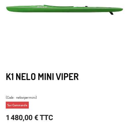
K1 NELO MINI VIPER
(Code : nelovipermini)
Sur Commande
1 480,00 € TTC