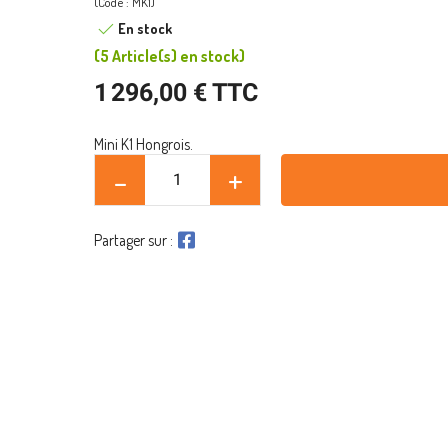
(Code : MK1)
En stock
(
5 Article(s)
en stock
)
1 296,00 € TTC
Mini K1 Hongrois.
Partager sur :