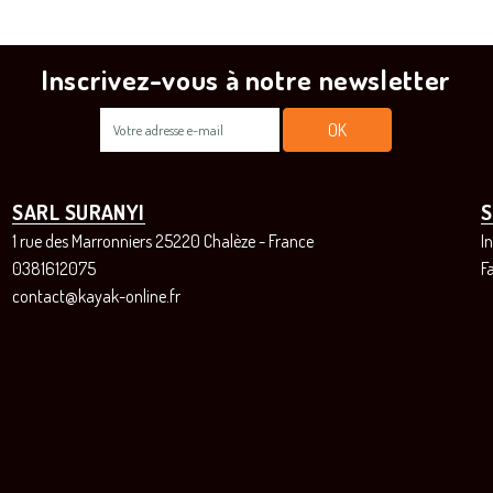
Inscrivez-vous à notre newsletter
SARL SURANYI
S
1 rue des Marronniers 25220 Chalèze - France
I
0381612075
F
contact@kayak-online.fr