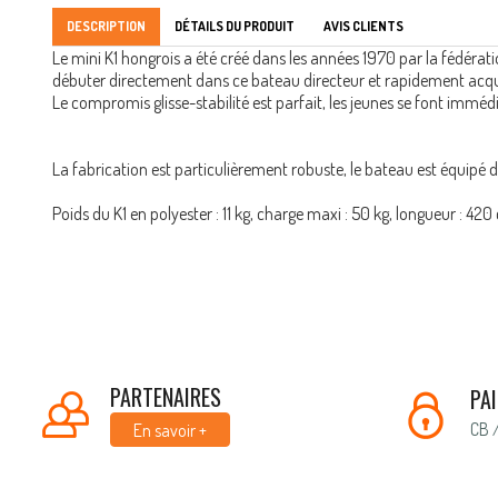
DESCRIPTION
DÉTAILS DU PRODUIT
AVIS CLIENTS
Le mini K1 hongrois a été créé dans les années 1970 par la fédérati
débuter directement dans ce bateau directeur et rapidement acquéri
Le compromis glisse-stabilité est parfait, les jeunes se font immédi
La fabrication est particulièrement robuste, le bateau est équipé d
Poids du K1 en polyester : 11 kg, charge maxi : 50 kg, longueur : 420
PARTENAIRES
PA
CB 
En savoir +