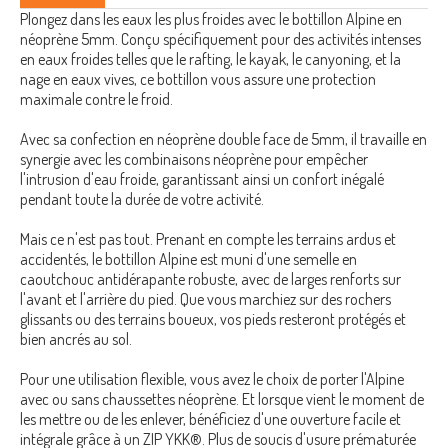
Plongez dans les eaux les plus froides avec le bottillon Alpine en
néoprène 5mm. Conçu spécifiquement pour des activités intenses
en eaux froides telles que le rafting, le kayak, le canyoning, et la
nage en eaux vives, ce bottillon vous assure une protection
maximale contre le froid.
Avec sa confection en néoprène double face de 5mm, il travaille en
synergie avec les combinaisons néoprène pour empêcher
l'intrusion d'eau froide, garantissant ainsi un confort inégalé
pendant toute la durée de votre activité.
Mais ce n'est pas tout. Prenant en compte les terrains ardus et
accidentés, le bottillon Alpine est muni d'une semelle en
caoutchouc antidérapante robuste, avec de larges renforts sur
l'avant et l'arrière du pied. Que vous marchiez sur des rochers
glissants ou des terrains boueux, vos pieds resteront protégés et
bien ancrés au sol.
Pour une utilisation flexible, vous avez le choix de porter l'Alpine
avec ou sans chaussettes néoprène. Et lorsque vient le moment de
les mettre ou de les enlever, bénéficiez d'une ouverture facile et
intégrale grâce à un ZIP YKK®. Plus de soucis d'usure prématurée