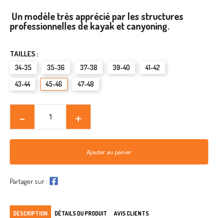
Un modèle très apprécié par les structures
professionnelles de kayak et canyoning.
TAILLES :
34-35
35-36
37-38
39-40
41-42
43-44
45-46
47-48
Ajouter au panier
Partager sur :
DESCRIPTION
DÉTAILS DU PRODUIT
AVIS CLIENTS