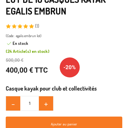
EGALIS EMBRUN
(1)
(Code : egalis embrun lot)
En stock
(
24 Article(s)
en stock
)
500,00 €
-20%
400,00 € TTC
Casque kayak pour club et collectivités
Ajouter au panier