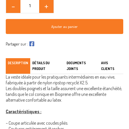
Ajouter au panier
Partager sur :
DESCRIPTION
DÉTAILS DU
DOCUMENTS
AVIS
PRODUIT
JOINTS
CLIENTS
La veste idéale pour les pratiquants intermédiaires en eau vive,
fabriquée à partir de nylon ripstop recyclé X2.5.
Les doubles poignets et la taille assurent une excellente étanchéité,
tandis que le col conique en Bioprene offre une excellente
alternative confortable au latex.
Caractéristiques :
– Coupe articulée avec coudes pliés.
– Coutures entièrement étanches.