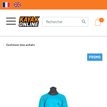
0
Continuer mes achats
PROMO