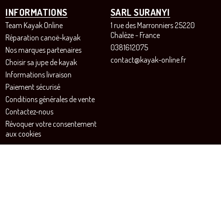
INFORMATIONS
SARL SURANYI
Team Kayak Online
1 rue des Marronniers 25220
Chalèze - France
Réparation canoë-kayak
0381612075
Nos marques partenaires
contact@kayak-online.fr
Choisir sa jupe de kayak
Informations livraison
Paiement sécurisé
Conditions générales de vente
Contactez-nous
Révoquer votre consentement
aux cookies
SUIVEZ-NOUS!
Instagram
Facebook