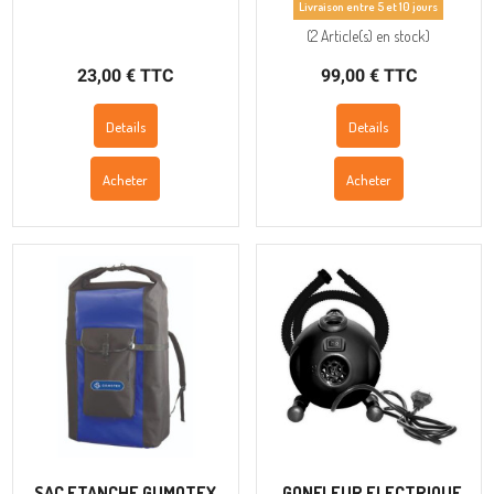
Livraison entre 5 et 10 jours
(
2 Article(s)
en stock
)
23,00 € TTC
99,00 € TTC
Details
Details
Acheter
Acheter
SAC ETANCHE GUMOTEX
GONFLEUR ELECTRIQUE