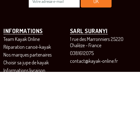
INFORMATIONS
SARL SURANYI
Team Kayak Online
1 rue des Marronniers 25220
Chalèze - France
Réparation canoë-kayak
0381612075
Nos marques partenaires
contact@kayak-online.fr
Choisir sa jupe de kayak
Informations livraison
Paiement sécurisé
Conditions générales de vente
Contactez-nous
Révoquer votre consentement
aux cookies
SUIVEZ-NOUS!
Instagram
Facebook